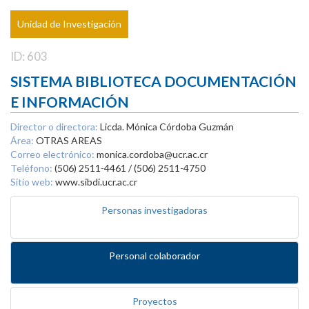
Unidad de Investigación
ID: 603
SISTEMA BIBLIOTECA DOCUMENTACIÓN
E INFORMACIÓN
Director o directora:
Licda. Mónica Córdoba Guzmán
Área:
OTRAS AREAS
Correo electrónico:
monica.cordoba@ucr.ac.cr
Teléfono:
(506) 2511-4461 / (506) 2511-4750
Sitio web:
www.sibdi.ucr.ac.cr
Personas investigadoras
Personal colaborador
Proyectos