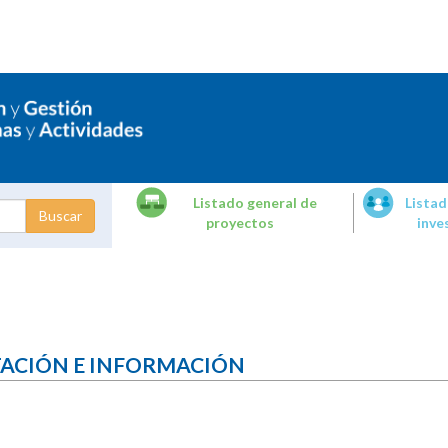
Listado general de
Listad
proyectos
inve
dades de
tigación
TACIÓN E INFORMACIÓN