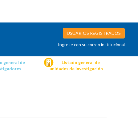
USUARIOS REGISTRADOS
Ingrese con su correo institucional
o general de
Listado general de
stigadores
unidades de investigación