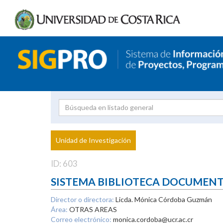
Investigador
Uni
Proyecto
Unidad de Investigación
inves
ID: 603
SISTEMA BIBLIOTECA DOCUMEN
Director o directora:
Licda. Mónica Córdoba Guzmán
Área:
OTRAS AREAS
Correo electrónico:
monica.cordoba@ucr.ac.cr