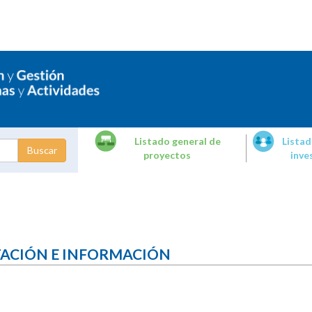
Listado general de
Listad
proyectos
inve
dades de
tigación
TACIÓN E INFORMACIÓN