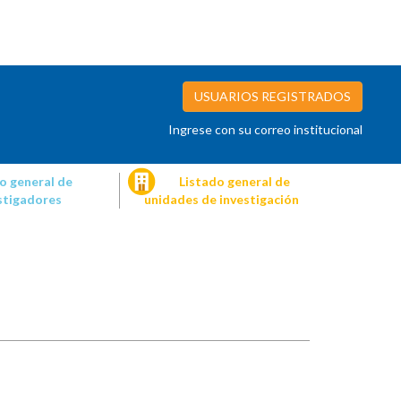
USUARIOS REGISTRADOS
Ingrese con su correo institucional
o general de
Listado general de
stigadores
unidades de investigación