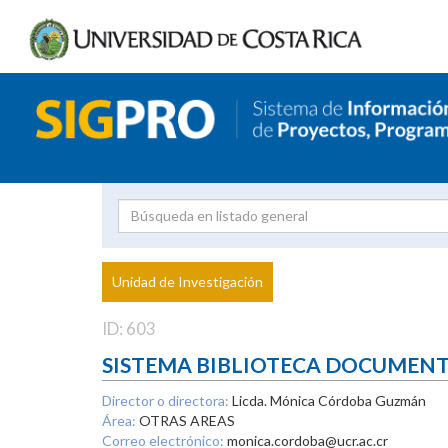
Investigador
Uni
Proyecto
Unidad de Investigación
inves
ID: 603
SISTEMA BIBLIOTECA DOCUMEN
Director o directora:
Licda. Mónica Córdoba Guzmán
Área:
OTRAS AREAS
Correo electrónico:
monica.cordoba@ucr.ac.cr