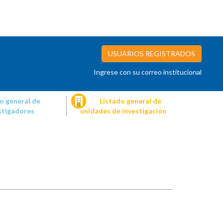
USUARIOS REGISTRADOS
Ingrese con su correo institucional
o general de
Listado general de
stigadores
unidades de investigación