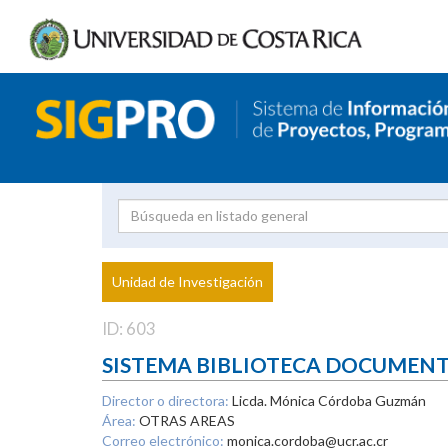
Investigador
Uni
Proyecto
Unidad de Investigación
inves
ID: 603
SISTEMA BIBLIOTECA DOCUMEN
Director o directora:
Licda. Mónica Córdoba Guzmán
Área:
OTRAS AREAS
Correo electrónico:
monica.cordoba@ucr.ac.cr