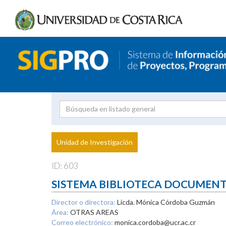
Investigador
Uni
Proyecto
Unidad de Investigación
inves
ID: 603
SISTEMA BIBLIOTECA DOCUMEN
Director o directora:
Licda. Mónica Córdoba Guzmán
Área:
OTRAS AREAS
Correo electrónico:
monica.cordoba@ucr.ac.cr