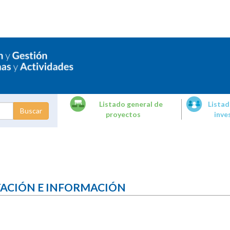
Listado general de
Listad
proyectos
inve
dades de
tigación
TACIÓN E INFORMACIÓN