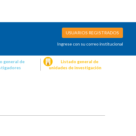
USUARIOS REGISTRADOS
Ingrese con su correo institucional
o general de
Listado general de
stigadores
unidades de investigación