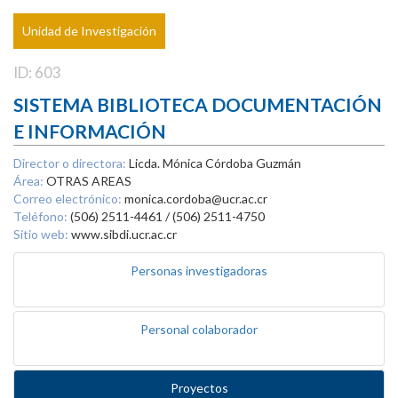
Unidad de Investigación
ID: 603
SISTEMA BIBLIOTECA DOCUMENTACIÓN
E INFORMACIÓN
Director o directora:
Licda. Mónica Córdoba Guzmán
Área:
OTRAS AREAS
Correo electrónico:
monica.cordoba@ucr.ac.cr
Teléfono:
(506) 2511-4461 / (506) 2511-4750
Sitio web:
www.sibdi.ucr.ac.cr
Personas investigadoras
Personal colaborador
Proyectos