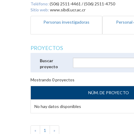
Teléfono:
(506) 2511-4461 / (506) 2511-4750
Sitio web:
www.sibdi.ucr.ac.cr
Personas investigadoras
Personal 
PROYECTOS
Buscar
proyecto
Mostrando
0
proyectos
NÚM. DE PROYECTO
No hay datos disponibles
«
1
»