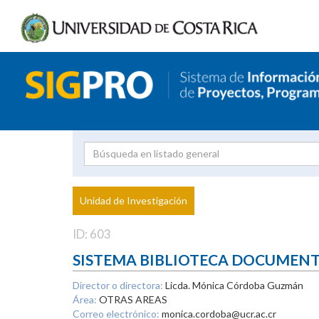
Investigador
Uni
Proyecto
Unidad de Investigación
inves
ID: 603
SISTEMA BIBLIOTECA DOCUMEN
Director o directora:
Licda. Mónica Córdoba Guzmán
Área:
OTRAS AREAS
Correo electrónico:
monica.cordoba@ucr.ac.cr