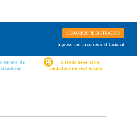
USUARIOS REGISTRADOS
Ingrese con su correo institucional
o general de
Listado general de
stigadores
unidades de investigación