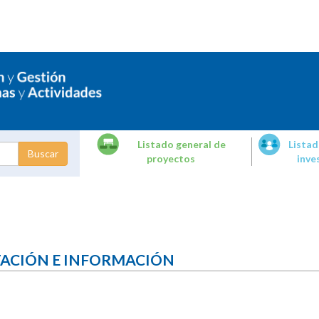
Listado general de
Listad
proyectos
inve
dades de
tigación
TACIÓN E INFORMACIÓN