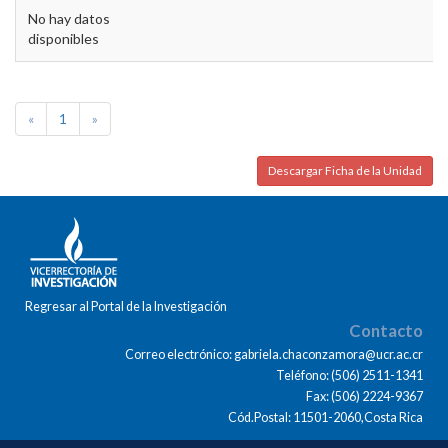
No hay datos
disponibles
«
1
»
Descargar Ficha de la Unidad
Regresar al Portal de la Investigación
Contacto
Correo electrónico: gabriela.chaconzamora@ucr.ac.cr
Teléfono: (506) 2511-1341
Fax: (506) 2224-9367
Cód.Postal: 11501-2060,Costa Rica