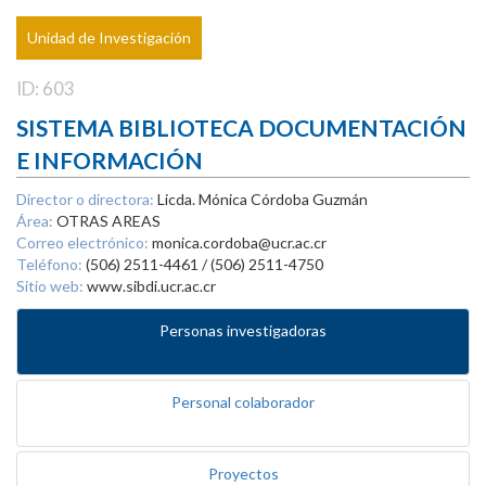
Unidad de Investigación
ID: 603
SISTEMA BIBLIOTECA DOCUMENTACIÓN
E INFORMACIÓN
Director o directora:
Licda. Mónica Córdoba Guzmán
Área:
OTRAS AREAS
Correo electrónico:
monica.cordoba@ucr.ac.cr
Teléfono:
(506) 2511-4461 / (506) 2511-4750
Sitio web:
www.sibdi.ucr.ac.cr
Personas investigadoras
Personal colaborador
Proyectos