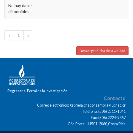
No hay datos
disponibles
«
1
»
Descargar Ficha de la Unidad
Regresar al Portal de la Investigación
Contacto
Correo electrónico: gabriela.chaconzamora@ucr.ac.cr
Teléfono: (506) 2511-1341
Fax: (506) 2224-9367
Cód.Postal: 11501-2060,Costa Rica