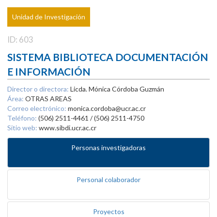
Unidad de Investigación
ID: 603
SISTEMA BIBLIOTECA DOCUMENTACIÓN
E INFORMACIÓN
Director o directora:
Licda. Mónica Córdoba Guzmán
Área:
OTRAS AREAS
Correo electrónico:
monica.cordoba@ucr.ac.cr
Teléfono:
(506) 2511-4461 / (506) 2511-4750
Sitio web:
www.sibdi.ucr.ac.cr
Personas investigadoras
Personal colaborador
Proyectos