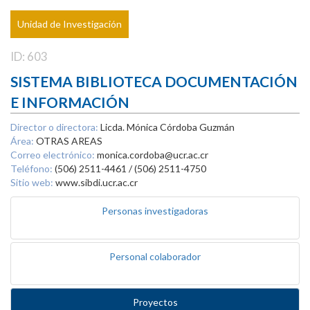
Unidad de Investigación
ID: 603
SISTEMA BIBLIOTECA DOCUMENTACIÓN
E INFORMACIÓN
Director o directora:
Licda. Mónica Córdoba Guzmán
Área:
OTRAS AREAS
Correo electrónico:
monica.cordoba@ucr.ac.cr
Teléfono:
(506) 2511-4461 / (506) 2511-4750
Sitio web:
www.sibdi.ucr.ac.cr
Personas investigadoras
Personal colaborador
Proyectos