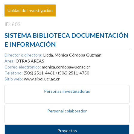
Unidad de Investigación
ID: 603
SISTEMA BIBLIOTECA DOCUMENTACIÓN
E INFORMACIÓN
Director o directora:
Licda. Mónica Córdoba Guzmán
Área:
OTRAS AREAS
Correo electrónico:
monica.cordoba@ucr.ac.cr
Teléfono:
(506) 2511-4461 / (506) 2511-4750
Sitio web:
www.sibdi.ucr.ac.cr
Personas investigadoras
Personal colaborador
Proyectos