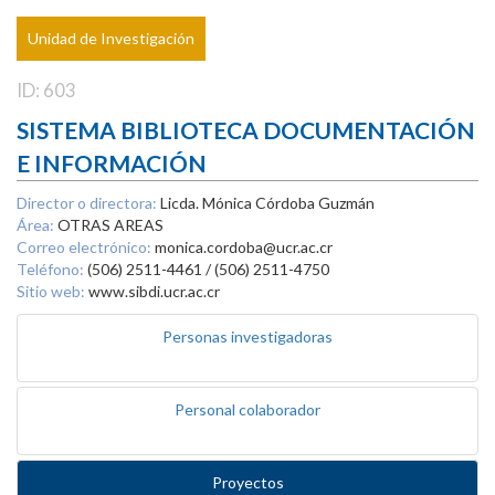
Unidad de Investigación
ID: 603
SISTEMA BIBLIOTECA DOCUMENTACIÓN
E INFORMACIÓN
Director o directora:
Licda. Mónica Córdoba Guzmán
Área:
OTRAS AREAS
Correo electrónico:
monica.cordoba@ucr.ac.cr
Teléfono:
(506) 2511-4461 / (506) 2511-4750
Sitio web:
www.sibdi.ucr.ac.cr
Personas investigadoras
Personal colaborador
Proyectos