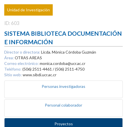
Unidad de Investigación
ID: 603
SISTEMA BIBLIOTECA DOCUMENTACIÓN
E INFORMACIÓN
Director o directora:
Licda. Mónica Córdoba Guzmán
Área:
OTRAS AREAS
Correo electrónico:
monica.cordoba@ucr.ac.cr
Teléfono:
(506) 2511-4461 / (506) 2511-4750
Sitio web:
www.sibdi.ucr.ac.cr
Personas investigadoras
Personal colaborador
Proyectos