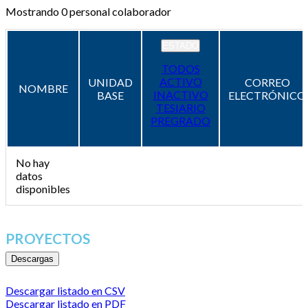
Mostrando
0
personal colaborador
ESTADO
TODOS
ACTIVO
UNIDAD
CORREO
NOMBRE
INACTIVO
BASE
ELECTRÓNICO
TESIARIO
PREGRADO
No hay
datos
disponibles
PROYECTOS
Descargas
Descargar listado en CSV
Descargar listado en PDF