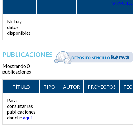
VENCIDO
No hay
datos
disponibles
PUBLICACIONES
Mostrando 0
publicaciones
TÍTULO
TIPO
AUTOR
PROYECTOS
FEC
Para
consultar las
publicaciones
dar clic
aquí
.