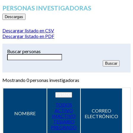
PERSONAS INVESTIGADORAS
Descargas
Descargar listado en CSV
Descargar listado en PDF
Buscar personas
Mostrando
0
personas investigadoras
ESTADO
TODOS
ACTIVO
CORREO
NOMBRE
INACTIVO
ELECTRÓNICO
TESIARIO
PREGRADO