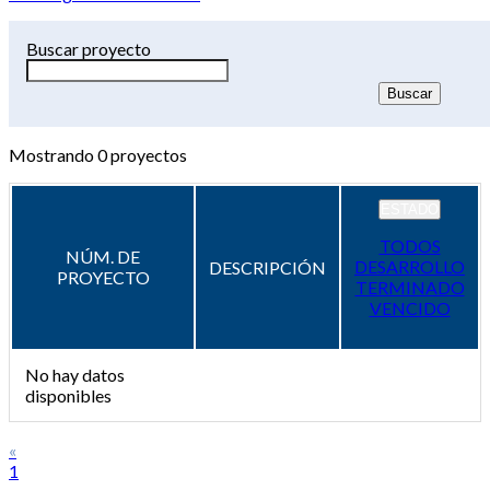
Buscar proyecto
Mostrando
0
proyectos
ESTADO
TODOS
NÚM. DE
DESARROLLO
DESCRIPCIÓN
PROYECTO
TERMINADO
VENCIDO
No hay datos
disponibles
«
1