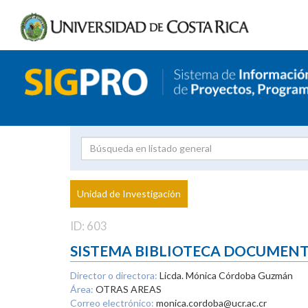
Investigador
Uni
Proyecto
Unidad de Investigación
inves
ID: 603
SISTEMA BIBLIOTECA DOCUMEN
Director o directora:
Licda. Mónica Córdoba Guzmán
Área:
OTRAS AREAS
Correo electrónico:
monica.cordoba@ucr.ac.cr