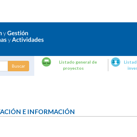
Listado general de
Listad
proyectos
inve
dades de
tigación
TACIÓN E INFORMACIÓN