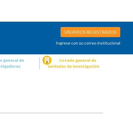
USUARIOS REGISTRADOS
Ingrese con su correo institucional
o general de
Listado general de
stigadores
unidades de investigación