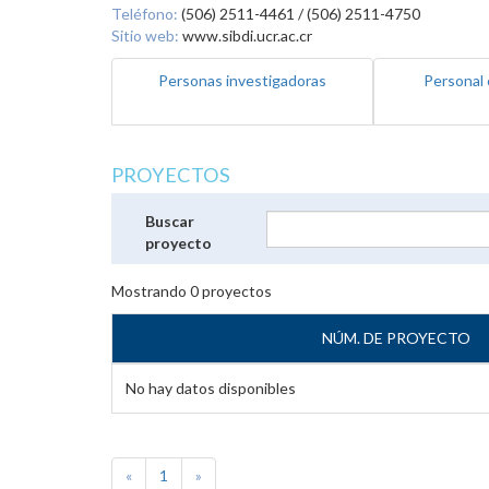
Teléfono:
(506) 2511-4461 / (506) 2511-4750
Sitio web:
www.sibdi.ucr.ac.cr
Personas investigadoras
Personal 
PROYECTOS
Buscar
proyecto
Mostrando
0
proyectos
NÚM. DE PROYECTO
No hay datos disponibles
«
1
»