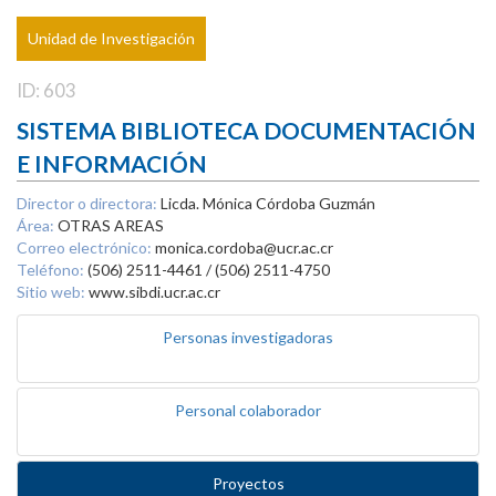
Unidad de Investigación
ID: 603
SISTEMA BIBLIOTECA DOCUMENTACIÓN
E INFORMACIÓN
Director o directora:
Licda. Mónica Córdoba Guzmán
Área:
OTRAS AREAS
Correo electrónico:
monica.cordoba@ucr.ac.cr
Teléfono:
(506) 2511-4461 / (506) 2511-4750
Sitio web:
www.sibdi.ucr.ac.cr
Personas investigadoras
Personal colaborador
Proyectos