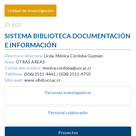
Unidad de Investigación
ID: 603
SISTEMA BIBLIOTECA DOCUMENTACIÓN
E INFORMACIÓN
Director o directora:
Licda. Mónica Córdoba Guzmán
Área:
OTRAS AREAS
Correo electrónico:
monica.cordoba@ucr.ac.cr
Teléfono:
(506) 2511-4461 / (506) 2511-4750
Sitio web:
www.sibdi.ucr.ac.cr
Personas investigadoras
Personal colaborador
Proyectos