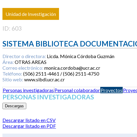
Unidad de Investigación
ID: 603
SISTEMA BIBLIOTECA DOCUMENTACI
Director o directora:
Licda. Mónica Córdoba Guzmán
Área:
OTRAS AREAS
Correo electrónico:
monica.cordoba@ucr.ac.cr
Teléfono:
(506) 2511-4461 / (506) 2511-4750
Sitio web:
www.sibdi.ucr.ac.cr
Personas investigadoras
Personal colaborador
Proyectos
Proyec
PERSONAS INVESTIGADORAS
Descargas
Descargar listado en CSV
Descargar listado en PDF