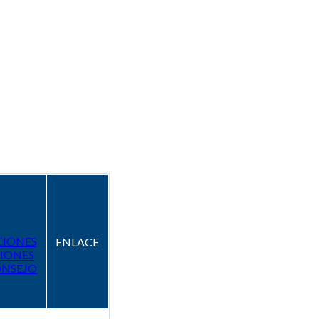
CIONES
ENLACE
IONES
ONSEJO