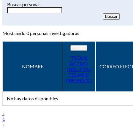
Buscar personas
Mostrando
0
personas investigadoras
ESTADO
TODOS
ACTIVO
NOMBRE
CORREO ELEC
INACTIVO
TESIARIO
PREGRADO
No hay datos disponibles
«
1
»