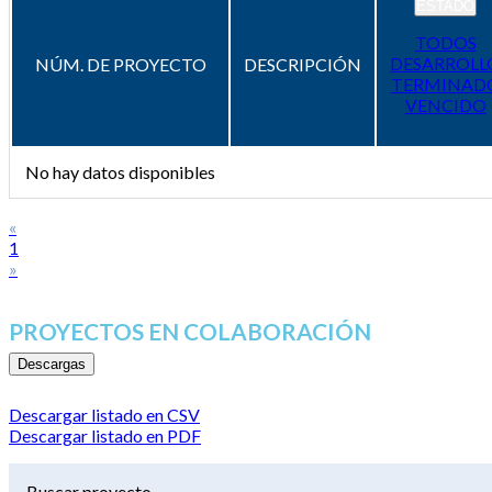
ESTADO
TODOS
DESARROLL
NÚM. DE PROYECTO
DESCRIPCIÓN
TERMINAD
VENCIDO
No hay datos disponibles
«
1
»
PROYECTOS EN COLABORACIÓN
Descargas
Descargar listado en CSV
Descargar listado en PDF
Buscar proyecto