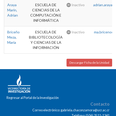
Araya
ESCUELA DE
Inactivo
adrian.araya@u
Marin,
CIENCIAS DE LA
Adrian
COMPUTACIÓN E
INFORMÁTICA
Briceño
ESCUELA DE
Inactivo
ma.briceno@u
Meza,
BIBLIOTECOLOGÍA
Maria
Y CIENCIAS DE LA
INFORMACIÓN
Descargar Ficha de la Unidad
Regresar al Portal de la Investigación
Contacto
Correo electrónico: gabriela.chaconzamora@ucr.ac.cr
Teléfono: (506) 2511-1341