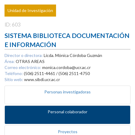
Unidad de Investigación
ID: 603
SISTEMA BIBLIOTECA DOCUMENTACIÓN
E INFORMACIÓN
Director o directora:
Licda. Mónica Córdoba Guzmán
Área:
OTRAS AREAS
Correo electrónico:
monica.cordoba@ucr.ac.cr
Teléfono:
(506) 2511-4461 / (506) 2511-4750
Sitio web:
www.sibdi.ucr.ac.cr
Personas investigadoras
Personal colaborador
Proyectos