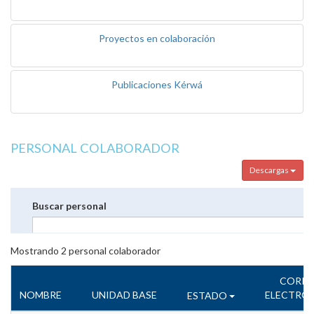
Proyectos en colaboración
Publicaciones Kérwá
PERSONAL COLABORADOR
Descargas
Buscar personal
Mostrando
2
personal colaborador
CORR
NOMBRE
UNIDAD BASE
ELECTRÓ
ESTADO