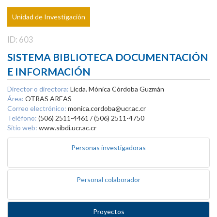
Unidad de Investigación
ID: 603
SISTEMA BIBLIOTECA DOCUMENTACIÓN
E INFORMACIÓN
Director o directora:
Licda. Mónica Córdoba Guzmán
Área:
OTRAS AREAS
Correo electrónico:
monica.cordoba@ucr.ac.cr
Teléfono:
(506) 2511-4461 / (506) 2511-4750
Sitio web:
www.sibdi.ucr.ac.cr
Personas investigadoras
Personal colaborador
Proyectos