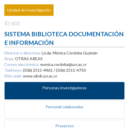
Unidad de Investigación
ID: 603
SISTEMA BIBLIOTECA DOCUMENTACIÓN
E INFORMACIÓN
Director o directora:
Licda. Mónica Córdoba Guzmán
Área:
OTRAS AREAS
Correo electrónico:
monica.cordoba@ucr.ac.cr
Teléfono:
(506) 2511-4461 / (506) 2511-4750
Sitio web:
www.sibdi.ucr.ac.cr
Personas investigadoras
Personal colaborador
Proyectos