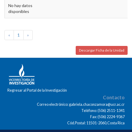
No hay datos
disponibles
«
1
»
Descargar Ficha de la Unidad
Regresar al Portal de la Investigación
Contacto
Correo electrónico: gabriela.chaconzamora@ucr.ac.cr
Teléfono: (506) 2511-1341
Fax: (506) 2224-9367
Cód.Postal: 11501-2060,Costa Rica