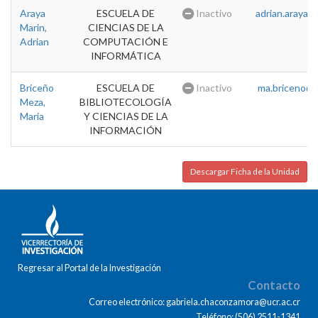
Araya
ESCUELA DE
Inactivo
adrian.araya@u
Marin,
CIENCIAS DE LA
Adrian
COMPUTACIÓN E
INFORMÁTICA
Briceño
ESCUELA DE
Inactivo
ma.briceno@u
Meza,
BIBLIOTECOLOGÍA
Maria
Y CIENCIAS DE LA
INFORMACIÓN
Descargar Ficha de la Unidad
Regresar al Portal de la Investigación
Contacto
Correo electrónico: gabriela.chaconzamora@ucr.ac.cr
Teléfono: (506) 2511-1341