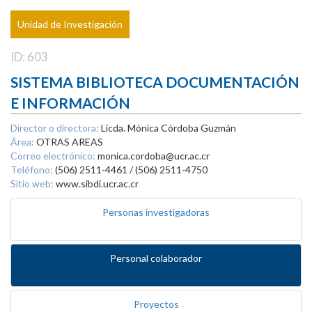
Unidad de Investigación
ID: 603
SISTEMA BIBLIOTECA DOCUMENTACIÓN
E INFORMACIÓN
Director o directora:
Licda. Mónica Córdoba Guzmán
Área:
OTRAS AREAS
Correo electrónico:
monica.cordoba@ucr.ac.cr
Teléfono:
(506) 2511-4461 / (506) 2511-4750
Sitio web:
www.sibdi.ucr.ac.cr
Personas investigadoras
Personal colaborador
Proyectos