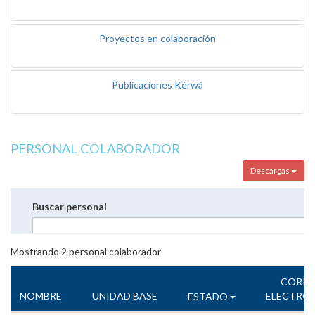
Proyectos en colaboración
Publicaciones Kérwá
PERSONAL COLABORADOR
Descargas
Buscar personal
Mostrando
2
personal colaborador
CORR
NOMBRE
UNIDAD BASE
ELECTRÓ
ESTADO