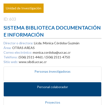
Unidad de Investigación
ID: 603
SISTEMA BIBLIOTECA DOCUMENTACIÓN
E INFORMACIÓN
Director o directora:
Licda. Mónica Córdoba Guzmán
Área:
OTRAS AREAS
Correo electrónico:
monica.cordoba@ucr.ac.cr
Teléfono:
(506) 2511-4461 / (506) 2511-4750
Sitio web:
www.sibdi.ucr.ac.cr
Personas investigadoras
Personal colaborador
Proyectos