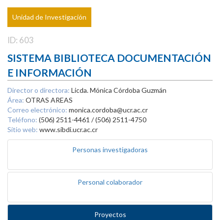
Unidad de Investigación
ID: 603
SISTEMA BIBLIOTECA DOCUMENTACIÓN
E INFORMACIÓN
Director o directora:
Licda. Mónica Córdoba Guzmán
Área:
OTRAS AREAS
Correo electrónico:
monica.cordoba@ucr.ac.cr
Teléfono:
(506) 2511-4461 / (506) 2511-4750
Sitio web:
www.sibdi.ucr.ac.cr
Personas investigadoras
Personal colaborador
Proyectos