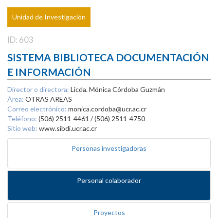
Unidad de Investigación
ID: 603
SISTEMA BIBLIOTECA DOCUMENTACIÓN
E INFORMACIÓN
Director o directora:
Licda. Mónica Córdoba Guzmán
Área:
OTRAS AREAS
Correo electrónico:
monica.cordoba@ucr.ac.cr
Teléfono:
(506) 2511-4461 / (506) 2511-4750
Sitio web:
www.sibdi.ucr.ac.cr
Personas investigadoras
Personal colaborador
Proyectos