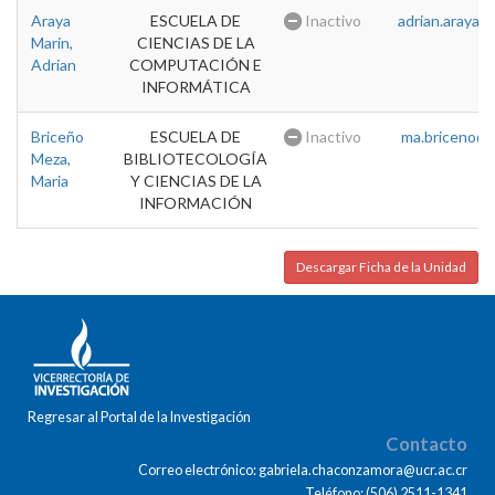
Araya
ESCUELA DE
Inactivo
adrian.araya@u
Marin,
CIENCIAS DE LA
Adrian
COMPUTACIÓN E
INFORMÁTICA
Briceño
ESCUELA DE
Inactivo
ma.briceno@u
Meza,
BIBLIOTECOLOGÍA
Maria
Y CIENCIAS DE LA
INFORMACIÓN
Descargar Ficha de la Unidad
Regresar al Portal de la Investigación
Contacto
Correo electrónico: gabriela.chaconzamora@ucr.ac.cr
Teléfono: (506) 2511-1341