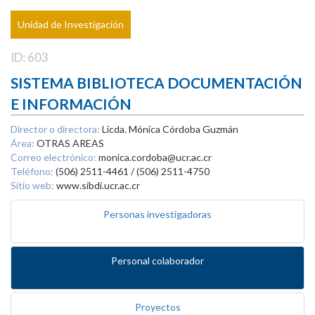
Unidad de Investigación
ID: 603
SISTEMA BIBLIOTECA DOCUMENTACIÓN
E INFORMACIÓN
Director o directora:
Licda. Mónica Córdoba Guzmán
Área:
OTRAS AREAS
Correo electrónico:
monica.cordoba@ucr.ac.cr
Teléfono:
(506) 2511-4461 / (506) 2511-4750
Sitio web:
www.sibdi.ucr.ac.cr
Personas investigadoras
Personal colaborador
Proyectos