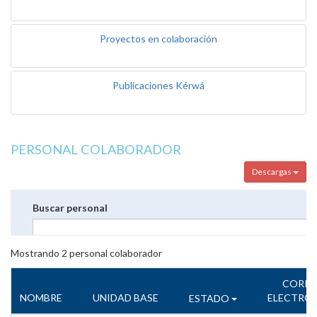
Proyectos en colaboración
Publicaciones Kérwá
PERSONAL COLABORADOR
Descargas
Buscar personal
Mostrando
2
personal colaborador
CORR
NOMBRE
UNIDAD BASE
ELECTRÓ
ESTADO