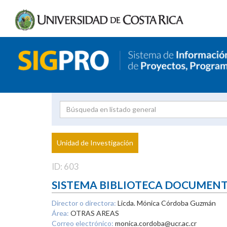
Investigador
Uni
Proyecto
Unidad de Investigación
inves
ID: 603
SISTEMA BIBLIOTECA DOCUMEN
Director o directora:
Licda. Mónica Córdoba Guzmán
Área:
OTRAS AREAS
Correo electrónico:
monica.cordoba@ucr.ac.cr