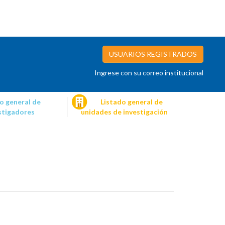
USUARIOS REGISTRADOS
Ingrese con su correo institucional
o general de
Listado general de
stigadores
unidades de investigación