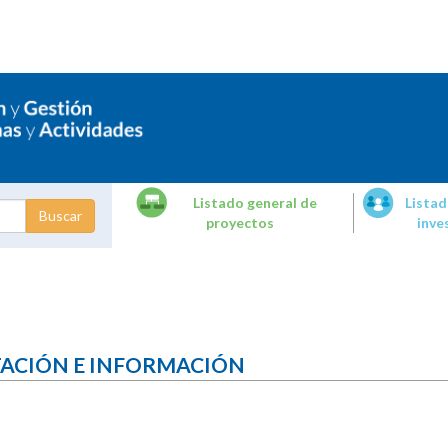
Listado general de
Listad
proyectos
inve
dades de
tigación
TACIÓN E INFORMACIÓN