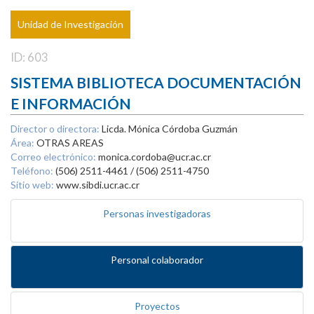
Unidad de Investigación
ID: 603
SISTEMA BIBLIOTECA DOCUMENTACIÓN
E INFORMACIÓN
Director o directora:
Licda. Mónica Córdoba Guzmán
Área:
OTRAS AREAS
Correo electrónico:
monica.cordoba@ucr.ac.cr
Teléfono:
(506) 2511-4461 / (506) 2511-4750
Sitio web:
www.sibdi.ucr.ac.cr
Personas investigadoras
Personal colaborador
Proyectos