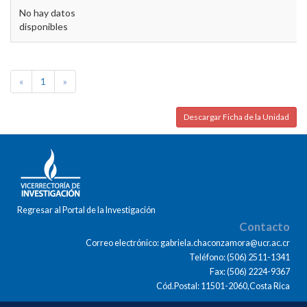
No hay datos
disponibles
«
1
»
Descargar Ficha de la Unidad
Regresar al Portal de la Investigación
Contacto
Correo electrónico: gabriela.chaconzamora@ucr.ac.cr
Teléfono: (506) 2511-1341
Fax: (506) 2224-9367
Cód.Postal: 11501-2060,Costa Rica