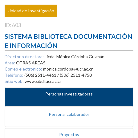
Unidad de Investigación
ID: 603
SISTEMA BIBLIOTECA DOCUMENTACIÓN
E INFORMACIÓN
Director o directora:
Licda. Mónica Córdoba Guzmán
Área:
OTRAS AREAS
Correo electrónico:
monica.cordoba@ucr.ac.cr
Teléfono:
(506) 2511-4461 / (506) 2511-4750
Sitio web:
www.sibdi.ucr.ac.cr
Personas investigadoras
Personal colaborador
Proyectos