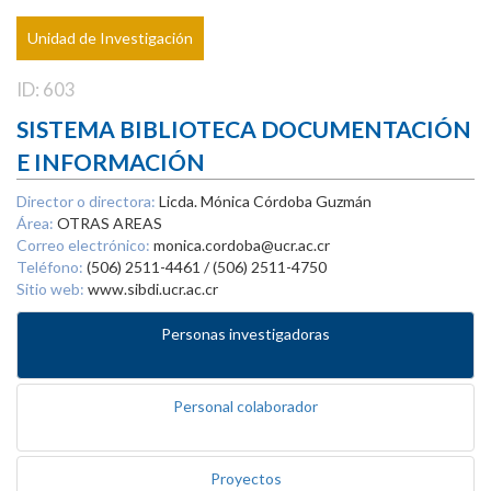
Unidad de Investigación
ID: 603
SISTEMA BIBLIOTECA DOCUMENTACIÓN
E INFORMACIÓN
Director o directora:
Licda. Mónica Córdoba Guzmán
Área:
OTRAS AREAS
Correo electrónico:
monica.cordoba@ucr.ac.cr
Teléfono:
(506) 2511-4461 / (506) 2511-4750
Sitio web:
www.sibdi.ucr.ac.cr
Personas investigadoras
Personal colaborador
Proyectos