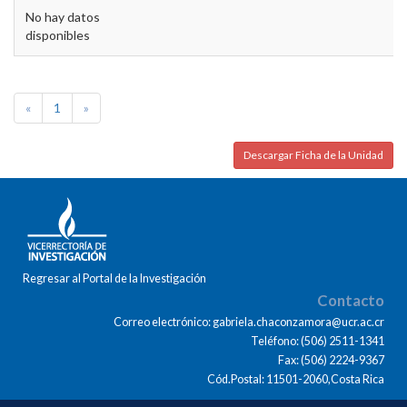
No hay datos
disponibles
«
1
»
Descargar Ficha de la Unidad
Regresar al Portal de la Investigación
Contacto
Correo electrónico: gabriela.chaconzamora@ucr.ac.cr
Teléfono: (506) 2511-1341
Fax: (506) 2224-9367
Cód.Postal: 11501-2060,Costa Rica