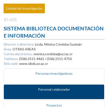
Unidad de Investigación
ID: 603
SISTEMA BIBLIOTECA DOCUMENTACIÓN
E INFORMACIÓN
Director o directora:
Licda. Mónica Córdoba Guzmán
Área:
OTRAS AREAS
Correo electrónico:
monica.cordoba@ucr.ac.cr
Teléfono:
(506) 2511-4461 / (506) 2511-4750
Sitio web:
www.sibdi.ucr.ac.cr
Personas investigadoras
Personal colaborador
Proyectos