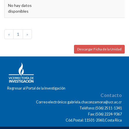
No hay datos
disponibles
«
1
»
Descargar Ficha de la Unidad
Regresar al Portal de la Investigación
Contacto
Correo electrónico: gabriela.chaconzamora@ucr.ac.cr
Teléfono: (506) 2511-1341
Fax: (506) 2224-9367
Cód.Postal: 11501-2060,Costa Rica