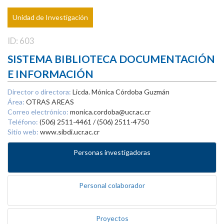
Unidad de Investigación
ID: 603
SISTEMA BIBLIOTECA DOCUMENTACIÓN
E INFORMACIÓN
Director o directora:
Licda. Mónica Córdoba Guzmán
Área:
OTRAS AREAS
Correo electrónico:
monica.cordoba@ucr.ac.cr
Teléfono:
(506) 2511-4461 / (506) 2511-4750
Sitio web:
www.sibdi.ucr.ac.cr
Personas investigadoras
Personal colaborador
Proyectos