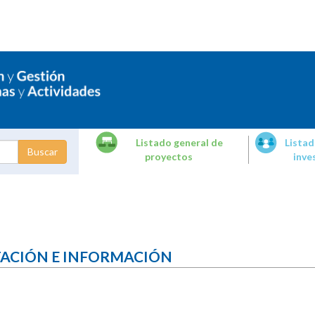
Listado general de
Listad
proyectos
inve
dades de
tigación
TACIÓN E INFORMACIÓN