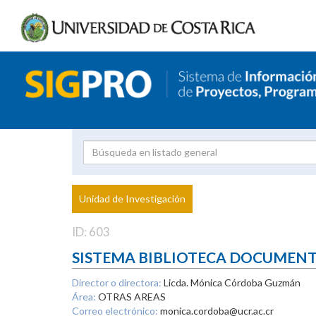
Investigador
Uni
Proyecto
Unidad de Investigación
inves
ID: 603
SISTEMA BIBLIOTECA DOCUMEN
Director o directora:
Licda. Mónica Córdoba Guzmán
Área:
OTRAS AREAS
Correo electrónico:
monica.cordoba@ucr.ac.cr