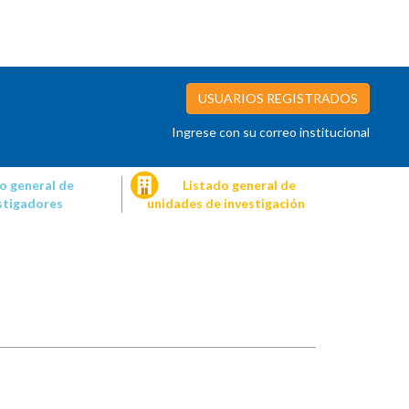
USUARIOS REGISTRADOS
Ingrese con su correo institucional
o general de
Listado general de
stigadores
unidades de investigación