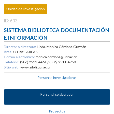
Unidad de Investigación
ID: 603
SISTEMA BIBLIOTECA DOCUMENTACIÓN
E INFORMACIÓN
Director o directora:
Licda. Mónica Córdoba Guzmán
Área:
OTRAS AREAS
Correo electrónico:
monica.cordoba@ucr.ac.cr
Teléfono:
(506) 2511-4461 / (506) 2511-4750
Sitio web:
www.sibdi.ucr.ac.cr
Personas investigadoras
Personal colaborador
Proyectos