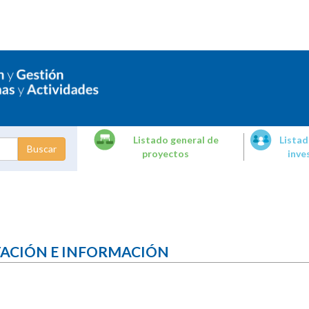
Listado general de
Listad
proyectos
inve
dades de
tigación
TACIÓN E INFORMACIÓN