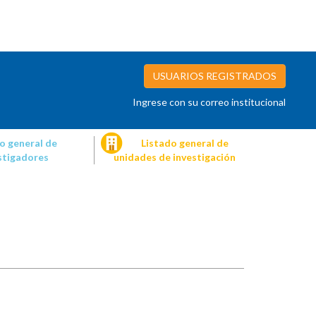
USUARIOS REGISTRADOS
Ingrese con su correo institucional
o general de
Listado general de
stigadores
unidades de investigación