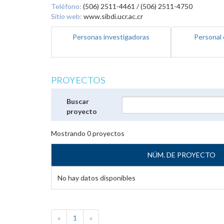
Teléfono:
(506) 2511-4461 / (506) 2511-4750
Sitio web:
www.sibdi.ucr.ac.cr
Personas investigadoras
Personal 
PROYECTOS
Buscar
proyecto
Mostrando
0
proyectos
NÚM. DE PROYECTO
No hay datos disponibles
«
1
»