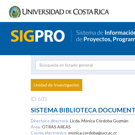
Investigador
Uni
Proyecto
Unidad de Investigación
inves
ID: 603
SISTEMA BIBLIOTECA DOCUMEN
Director o directora:
Licda. Mónica Córdoba Guzmán
Área:
OTRAS AREAS
Correo electrónico:
monica.cordoba@ucr.ac.cr