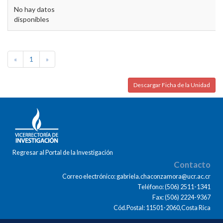
No hay datos
disponibles
«
1
»
Descargar Ficha de la Unidad
Regresar al Portal de la Investigación
Contacto
Correo electrónico: gabriela.chaconzamora@ucr.ac.cr
Teléfono: (506) 2511-1341
Fax: (506) 2224-9367
Cód.Postal: 11501-2060,Costa Rica