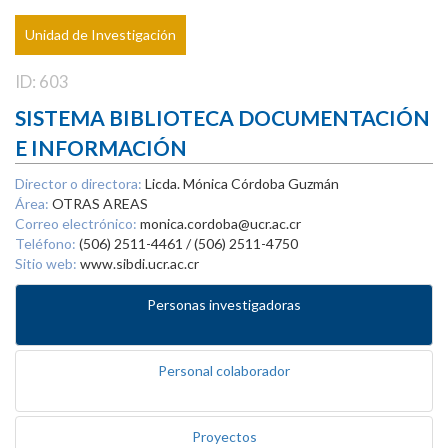
Unidad de Investigación
ID: 603
SISTEMA BIBLIOTECA DOCUMENTACIÓN
E INFORMACIÓN
Director o directora:
Licda. Mónica Córdoba Guzmán
Área:
OTRAS AREAS
Correo electrónico:
monica.cordoba@ucr.ac.cr
Teléfono:
(506) 2511-4461 / (506) 2511-4750
Sitio web:
www.sibdi.ucr.ac.cr
Personas investigadoras
Personal colaborador
Proyectos