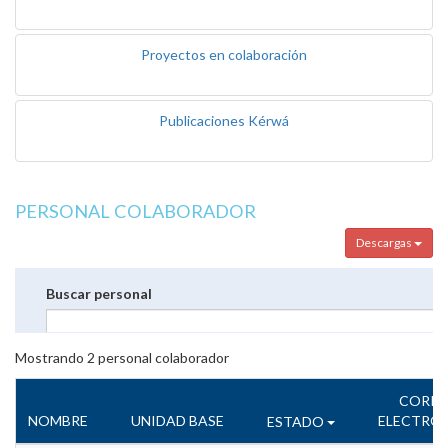
Proyectos en colaboración
Publicaciones Kérwá
PERSONAL COLABORADOR
Descargas
Buscar personal
Mostrando
2
personal colaborador
CORR
NOMBRE
UNIDAD BASE
ELECTRÓ
ESTADO