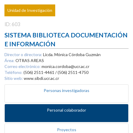
Unidad de Investigación
ID: 603
SISTEMA BIBLIOTECA DOCUMENTACIÓN
E INFORMACIÓN
Director o directora:
Licda. Mónica Córdoba Guzmán
Área:
OTRAS AREAS
Correo electrónico:
monica.cordoba@ucr.ac.cr
Teléfono:
(506) 2511-4461 / (506) 2511-4750
Sitio web:
www.sibdi.ucr.ac.cr
Personas investigadoras
Personal colaborador
Proyectos