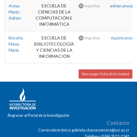
Araya
ESCUELA DE
Inactivo
adrian.araya@u
Marin,
CIENCIAS DE LA
Adrian
COMPUTACIÓN E
INFORMÁTICA
Briceño
ESCUELA DE
Inactivo
ma.briceno@u
Meza,
BIBLIOTECOLOGÍA
Maria
Y CIENCIAS DE LA
INFORMACIÓN
Descargar Ficha de la Unidad
Regresar al Portal de la Investigación
Contacto
Correo electrónico: gabriela.chaconzamora@ucr.ac.cr
Teléfono: (506) 2511-1341