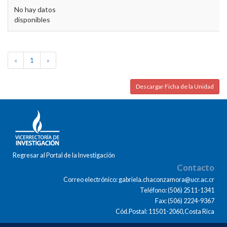
No hay datos
disponibles
«
1
»
Descargar Ficha de la Unidad
Regresar al Portal de la Investigación
Contacto
Correo electrónico: gabriela.chaconzamora@ucr.ac.cr
Teléfono: (506) 2511-1341
Fax: (506) 2224-9367
Cód.Postal: 11501-2060,Costa Rica