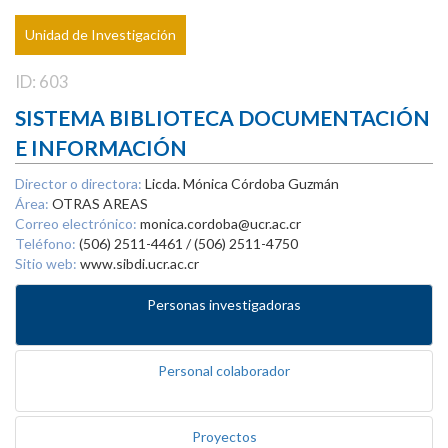
Unidad de Investigación
ID: 603
SISTEMA BIBLIOTECA DOCUMENTACIÓN
E INFORMACIÓN
Director o directora:
Licda. Mónica Córdoba Guzmán
Área:
OTRAS AREAS
Correo electrónico:
monica.cordoba@ucr.ac.cr
Teléfono:
(506) 2511-4461 / (506) 2511-4750
Sitio web:
www.sibdi.ucr.ac.cr
Personas investigadoras
Personal colaborador
Proyectos