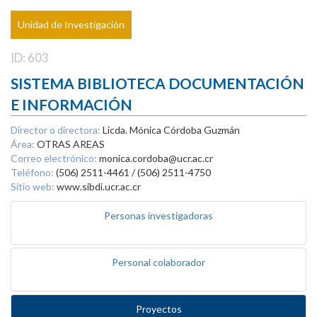
Unidad de Investigación
ID: 603
SISTEMA BIBLIOTECA DOCUMENTACIÓN
E INFORMACIÓN
Director o directora:
Licda. Mónica Córdoba Guzmán
Área:
OTRAS AREAS
Correo electrónico:
monica.cordoba@ucr.ac.cr
Teléfono:
(506) 2511-4461 / (506) 2511-4750
Sitio web:
www.sibdi.ucr.ac.cr
Personas investigadoras
Personal colaborador
Proyectos