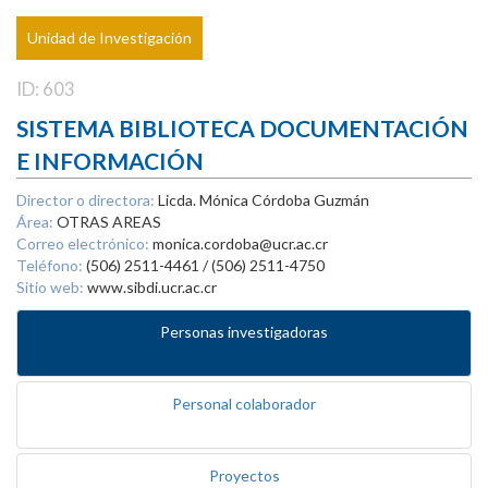
Unidad de Investigación
ID: 603
SISTEMA BIBLIOTECA DOCUMENTACIÓN
E INFORMACIÓN
Director o directora:
Licda. Mónica Córdoba Guzmán
Área:
OTRAS AREAS
Correo electrónico:
monica.cordoba@ucr.ac.cr
Teléfono:
(506) 2511-4461 / (506) 2511-4750
Sitio web:
www.sibdi.ucr.ac.cr
Personas investigadoras
Personal colaborador
Proyectos