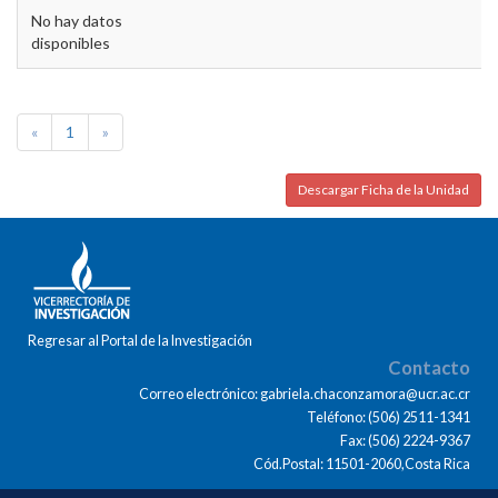
No hay datos
disponibles
«
1
»
Descargar Ficha de la Unidad
Regresar al Portal de la Investigación
Contacto
Correo electrónico: gabriela.chaconzamora@ucr.ac.cr
Teléfono: (506) 2511-1341
Fax: (506) 2224-9367
Cód.Postal: 11501-2060,Costa Rica