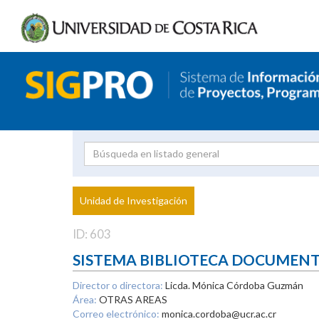
Investigador
Uni
Proyecto
Unidad de Investigación
inves
ID: 603
SISTEMA BIBLIOTECA DOCUMEN
Director o directora:
Licda. Mónica Córdoba Guzmán
Área:
OTRAS AREAS
Correo electrónico:
monica.cordoba@ucr.ac.cr