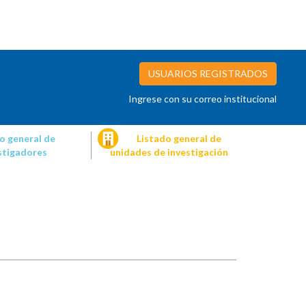
USUARIOS REGISTRADOS
Ingrese con su correo institucional
o general de
Listado general de
stigadores
unidades de investigación