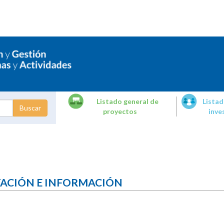
Listado general de
Listad
proyectos
inve
dades de
tigación
TACIÓN E INFORMACIÓN