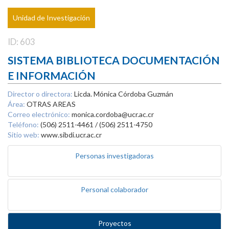
Unidad de Investigación
ID: 603
SISTEMA BIBLIOTECA DOCUMENTACIÓN
E INFORMACIÓN
Director o directora:
Licda. Mónica Córdoba Guzmán
Área:
OTRAS AREAS
Correo electrónico:
monica.cordoba@ucr.ac.cr
Teléfono:
(506) 2511-4461 / (506) 2511-4750
Sitio web:
www.sibdi.ucr.ac.cr
Personas investigadoras
Personal colaborador
Proyectos