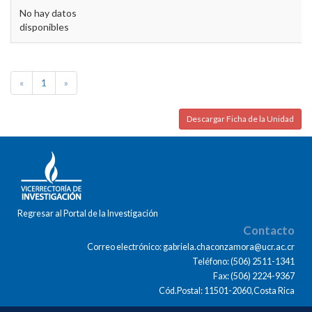
No hay datos
disponibles
«
1
»
Descargar Ficha de la Unidad
Regresar al Portal de la Investigación
Contacto
Correo electrónico: gabriela.chaconzamora@ucr.ac.cr
Teléfono: (506) 2511-1341
Fax: (506) 2224-9367
Cód.Postal: 11501-2060,Costa Rica