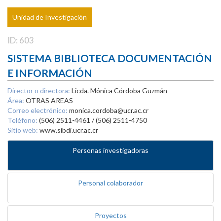
Unidad de Investigación
ID: 603
SISTEMA BIBLIOTECA DOCUMENTACIÓN
E INFORMACIÓN
Director o directora:
Licda. Mónica Córdoba Guzmán
Área:
OTRAS AREAS
Correo electrónico:
monica.cordoba@ucr.ac.cr
Teléfono:
(506) 2511-4461 / (506) 2511-4750
Sitio web:
www.sibdi.ucr.ac.cr
Personas investigadoras
Personal colaborador
Proyectos