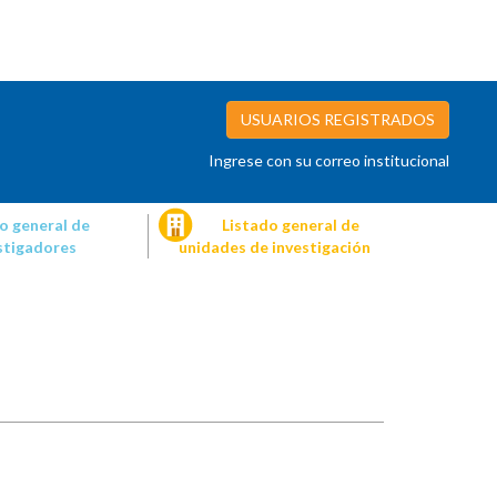
USUARIOS REGISTRADOS
Ingrese con su correo institucional
o general de
Listado general de
stigadores
unidades de investigación