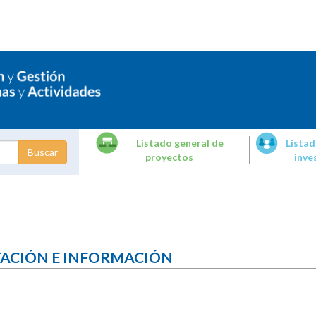
Listado general de
Listad
proyectos
inve
dades de
tigación
TACIÓN E INFORMACIÓN