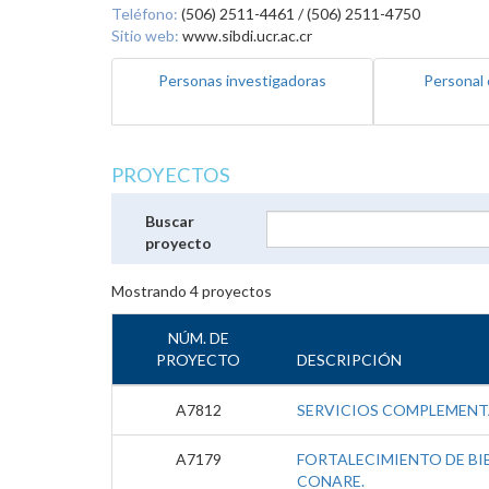
Teléfono:
(506) 2511-4461 / (506) 2511-4750
Sitio web:
www.sibdi.ucr.ac.cr
Personas investigadoras
Personal 
PROYECTOS
Buscar
proyecto
Mostrando
4
proyectos
NÚM. DE
PROYECTO
DESCRIPCIÓN
A7812
SERVICIOS COMPLEMENTA
A7179
FORTALECIMIENTO DE BIB
CONARE.