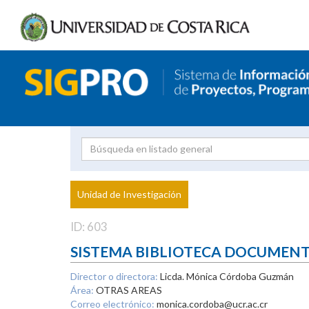
Investigador
Uni
Proyecto
Unidad de Investigación
inves
ID: 603
SISTEMA BIBLIOTECA DOCUMEN
Director o directora:
Licda. Mónica Córdoba Guzmán
Área:
OTRAS AREAS
Correo electrónico:
monica.cordoba@ucr.ac.cr