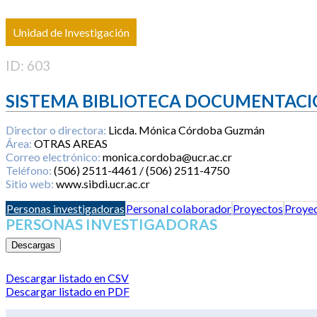
Unidad de Investigación
ID: 603
SISTEMA BIBLIOTECA DOCUMENTACI
Director o directora:
Licda. Mónica Córdoba Guzmán
Área:
OTRAS AREAS
Correo electrónico:
monica.cordoba@ucr.ac.cr
Teléfono:
(506) 2511-4461 / (506) 2511-4750
Sitio web:
www.sibdi.ucr.ac.cr
Personas investigadoras
Personal colaborador
Proyectos
Proyec
PERSONAS INVESTIGADORAS
Descargas
Descargar listado en CSV
Descargar listado en PDF