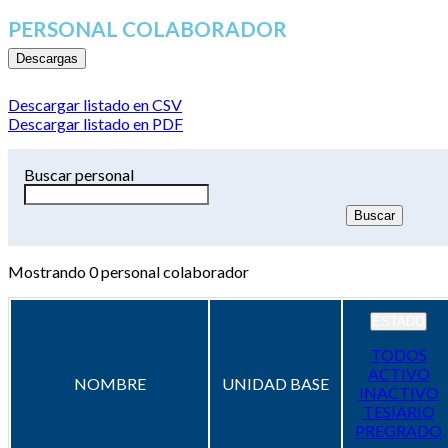
PERSONAL COLABORADOR
Descargas
Descargar listado en CSV
Descargar listado en PDF
Buscar personal
Mostrando
0
personal colaborador
ESTADO
TODOS
ACTIVO
NOMBRE
UNIDAD BASE
INACTIVO
TESIARIO
PREGRADO