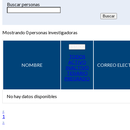
Buscar personas
Mostrando
0
personas investigadoras
ESTADO
TODOS
ACTIVO
NOMBRE
CORREO ELEC
INACTIVO
TESIARIO
PREGRADO
No hay datos disponibles
«
1
»