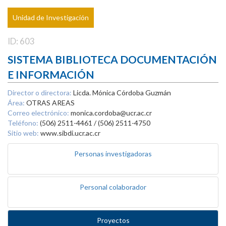
Unidad de Investigación
ID: 603
SISTEMA BIBLIOTECA DOCUMENTACIÓN
E INFORMACIÓN
Director o directora:
Licda. Mónica Córdoba Guzmán
Área:
OTRAS AREAS
Correo electrónico:
monica.cordoba@ucr.ac.cr
Teléfono:
(506) 2511-4461 / (506) 2511-4750
Sitio web:
www.sibdi.ucr.ac.cr
Personas investigadoras
Personal colaborador
Proyectos