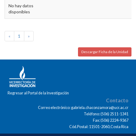
No hay datos
disponibles
«
1
»
Descargar Ficha de la Unidad
Regresar al Portal de la Investigación
Contacto
Correo electrónico: gabriela.chaconzamora@ucr.ac.cr
Teléfono: (506) 2511-1341
Fax: (506) 2224-9367
Cód.Postal: 11501-2060,Costa Rica