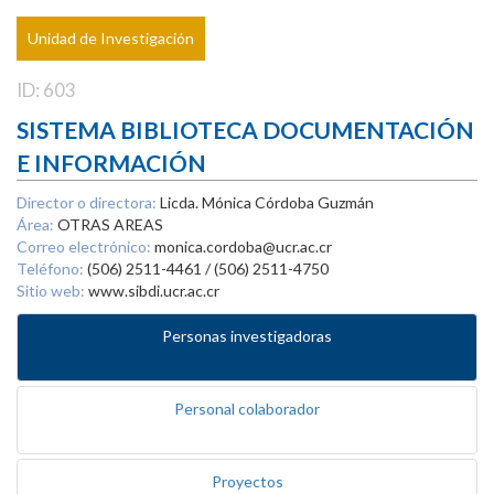
Unidad de Investigación
ID: 603
SISTEMA BIBLIOTECA DOCUMENTACIÓN
E INFORMACIÓN
Director o directora:
Licda. Mónica Córdoba Guzmán
Área:
OTRAS AREAS
Correo electrónico:
monica.cordoba@ucr.ac.cr
Teléfono:
(506) 2511-4461 / (506) 2511-4750
Sitio web:
www.sibdi.ucr.ac.cr
Personas investigadoras
Personal colaborador
Proyectos