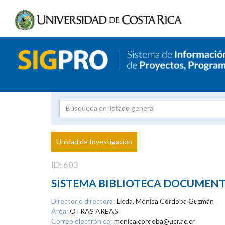
Investigador
Uni
Proyecto
Unidad de Investigación
inves
ID: 603
SISTEMA BIBLIOTECA DOCUMEN
Director o directora:
Licda. Mónica Córdoba Guzmán
Área:
OTRAS AREAS
Correo electrónico:
monica.cordoba@ucr.ac.cr