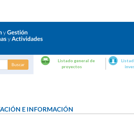
Listado general de
Listad
proyectos
inve
dades de
tigación
TACIÓN E INFORMACIÓN