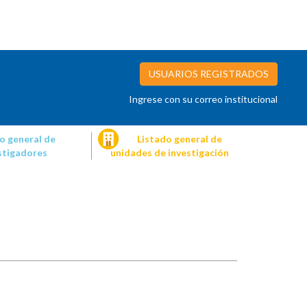
USUARIOS REGISTRADOS
Ingrese con su correo institucional
o general de
Listado general de
stigadores
unidades de investigación