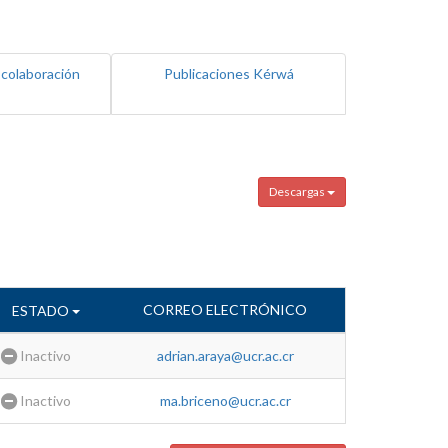
 colaboración
Publicaciones Kérwá
Descargas
CORREO ELECTRÓNICO
ESTADO
Inactivo
adrian.araya@ucr.ac.cr
Inactivo
ma.briceno@ucr.ac.cr