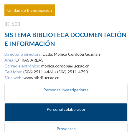
Unidad de Investigación
ID: 603
SISTEMA BIBLIOTECA DOCUMENTACIÓN
E INFORMACIÓN
Director o directora:
Licda. Mónica Córdoba Guzmán
Área:
OTRAS AREAS
Correo electrónico:
monica.cordoba@ucr.ac.cr
Teléfono:
(506) 2511-4461 / (506) 2511-4750
Sitio web:
www.sibdi.ucr.ac.cr
Personas investigadoras
Personal colaborador
Proyectos