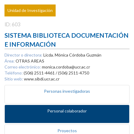
Unidad de Investigación
ID: 603
SISTEMA BIBLIOTECA DOCUMENTACIÓN
E INFORMACIÓN
Director o directora:
Licda. Mónica Córdoba Guzmán
Área:
OTRAS AREAS
Correo electrónico:
monica.cordoba@ucr.ac.cr
Teléfono:
(506) 2511-4461 / (506) 2511-4750
Sitio web:
www.sibdi.ucr.ac.cr
Personas investigadoras
Personal colaborador
Proyectos