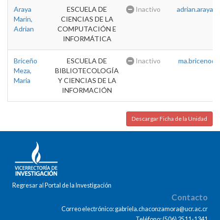
Araya
ESCUELA DE
Inactivo
adrian.araya@u
Marin,
CIENCIAS DE LA
Adrian
COMPUTACIÓN E
INFORMÁTICA
Briceño
ESCUELA DE
Inactivo
ma.briceno@u
Meza,
BIBLIOTECOLOGÍA
Maria
Y CIENCIAS DE LA
INFORMACIÓN
Descargar Ficha de la Unidad
Regresar al Portal de la Investigación
Contacto
Correo electrónico: gabriela.chaconzamora@ucr.ac.cr
Teléfono: (506) 2511-1341