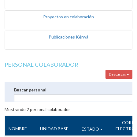
Proyectos en colaboración
Publicaciones Kérwá
PERSONAL COLABORADOR
Descargas
Buscar personal
Mostrando
2
personal colaborador
CORR
NOMBRE
UNIDAD BASE
ELECTRÓ
ESTADO